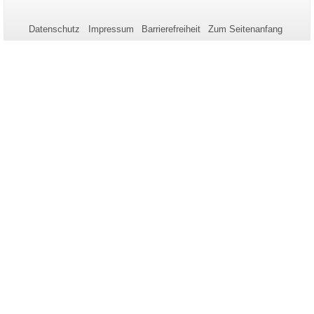
Name:
Aktualisierung:
Informationen
zu
Datenschutz
Impressum
Barrierefreiheit
Zum Seitenanfang
dieser
Seite