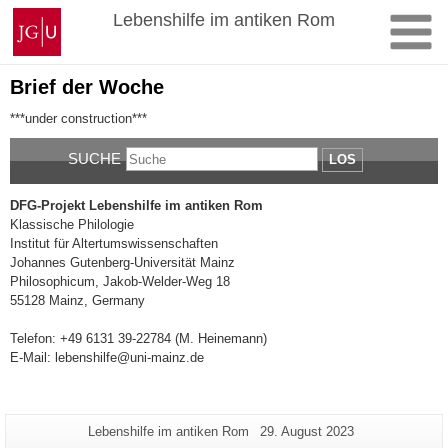
Zum
Johannes
Lebenshilfe im antiken Rom
Inhalt
Gutenberg-
springen
Universität
Mainz
Brief der Woche
***under construction***
SUCHE
LOS
DFG-Projekt Lebenshilfe im antiken Rom
Klassische Philologie
Institut für Altertumswissenschaften
Johannes Gutenberg-Universität Mainz
Philosophicum, Jakob-Welder-Weg 18
55128 Mainz, Germany
Telefon: +49 6131 39-22784 (M. Heinemann)
E-Mail: lebenshilfe@uni-mainz.de
Zusätzliche
Seiten-
Letzte
Lebenshilfe im antiken Rom
29. August 2023