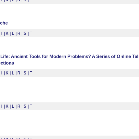
oche
I
K
L
R
S
T
Life: Ancient Tools for Modern Problems? A Series of Online Ta
ections
I
K
L
R
S
T
I
K
L
R
S
T