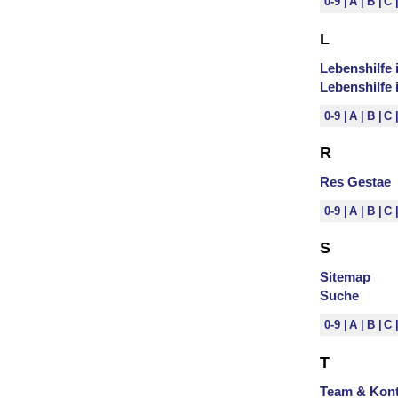
0-9
A
B
C
L
Lebenshilfe
Lebenshilfe 
0-9
A
B
C
R
Res Gestae
0-9
A
B
C
S
Sitemap
Suche
0-9
A
B
C
T
Team & Kont