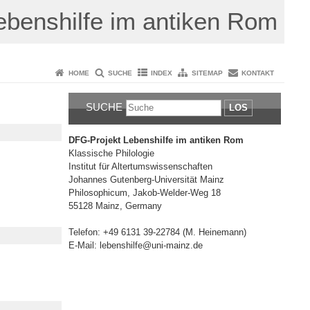
ebenshilfe im antiken Rom
HOME
SUCHE
INDEX
SITEMAP
KONTAKT
SUCHE
LOS
DFG-Projekt Lebenshilfe im antiken Rom
Klassische Philologie
Institut für Altertumswissenschaften
Johannes Gutenberg-Universität Mainz
Philosophicum, Jakob-Welder-Weg 18
55128 Mainz, Germany
Telefon: +49 6131 39-22784 (M. Heinemann)
E-Mail: lebenshilfe@uni-mainz.de