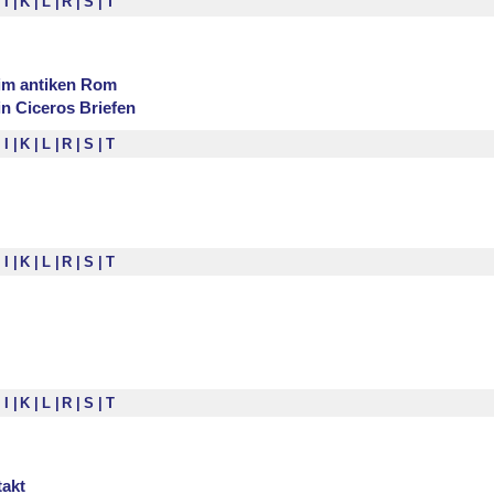
I
K
L
R
S
T
 im antiken Rom
in Ciceros Briefen
I
K
L
R
S
T
I
K
L
R
S
T
I
K
L
R
S
T
akt