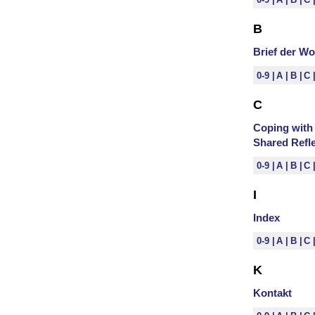
B
Brief der W
0-9
A
B
C
C
Coping with 
Shared Refl
0-9
A
B
C
I
Index
0-9
A
B
C
K
Kontakt