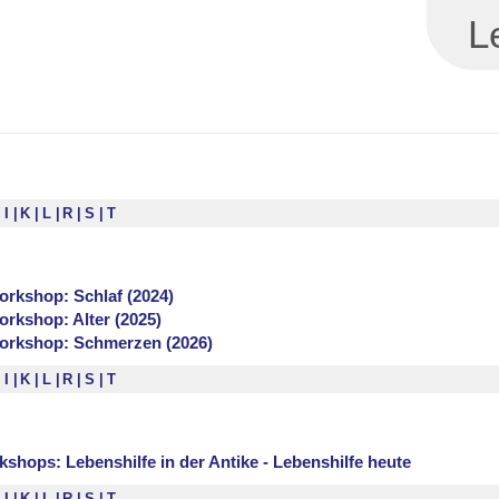
L
I
K
L
R
S
T
rkshop: Schlaf (2024)
rkshop: Alter (2025)
rkshop: Schmerzen (2026)
I
K
L
R
S
T
ops: Lebenshilfe in der Antike - Lebenshilfe heute
I
K
L
R
S
T