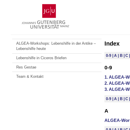
Zum
Johannes
Inhalt
Gutenberg-
springen
Universität
Mainz
Index
ALGEA-Workshops: Lebenshilfe in der Antike –
Lebenshilfe heute
0-9
A
B
C
Lebenshilfe in Ciceros Briefen
0-9
Res Gestae
Team & Kontakt
1. ALGEA-Wo
2. ALGEA-Wo
3. ALGEA-Wo
0-9
A
B
C
A
ALGEA-Worksh
0-9
A
B
C