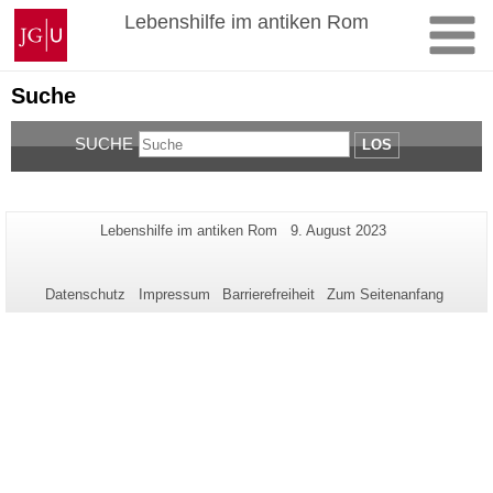
Zum
Johannes
Lebenshilfe im antiken Rom
Inhalt
Gutenberg-
springen
Universität
Mainz
Suche
SUCHE
LOS
Zusätzliche
Seiten-
Letzte
Lebenshilfe im antiken Rom
9. August 2023
Name:
Aktualisierung:
Informationen
zu
Datenschutz
Impressum
Barrierefreiheit
Zum Seitenanfang
dieser
Seite